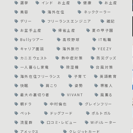
選挙
インド お土産
健康
お土産
美容
海外在住
ネッククーラー
デリー
フリーランスエンジニア
雑記
お盆手土産
帰省土産
夏の甲子園
Bullyツアー
高校野球
IT転職
キャリア面談
海外旅行
YEEZY
カニエウェスト
熱中症対策
防災グッズ
一人暮らし家電
除湿機
台風対策
海外在住フリーランス
子育て
英語教育
快眠
肩こり
姿勢
堺雅人
最大の裏切り者
VIVANT
風薫る
朝ドラ
中村倫也
グレインフリー
ペット
ドッグフード
ポルトガル
流星群
口コミ・レビュー
WiFiルーター
アメックス
クレジットカード