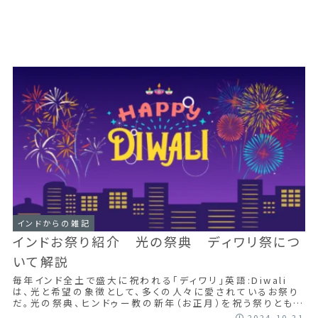
インドからの雑記
インドお祭り紹介 光の祭典 ディワリ祭につ
いて解説
毎年インド全土で盛大に祝われる「ディワリ」英語:Diwali
は、光と希望の象徴として、多くの人々に愛されているお祭り
だ。光の祭典、ヒンドゥー教の新年（お正月）を祝う祭りとも言
われている。この記事では...
2024.10.21