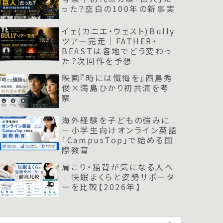
った？空白の100年の新事実
イェ(カニエ・ウェスト)Bully
ツアー完走｜FATHER・
BEASTは各地でどう変わっ
た？次回作を予想
映画『時には懺悔を』西島秀
俊×満島ひかり初共演を考
察
海外経験を子どもの強みに
－小学生向けオンライン英語
「CampusTop」で始める国
際教育
肩こり・猫背が気になる人へ
｜快眠まくらと姿勢サポータ
ーを比較【2026年】