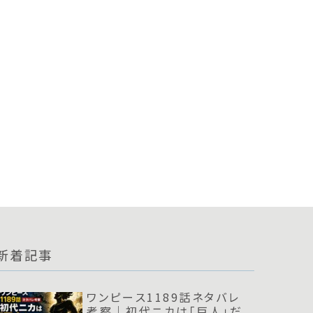
新着記事
ワンピース1189話ネタバレ
考察｜初代ニカは「巨人」だ