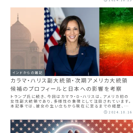
インドからの雑記
カラマ・ハリス副大統領・次期アメリカ大統領
候補のプロフィールと日本への影響を考察
トランプ氏に続き、今回はカマラ・D・ハリスは、アメリカ初の
女性副大統領であり、多様性の象徴として注目されています。
本記事では、彼女の生い立ちから現在に至るまでの経歴、政
策の特徴、そして今後の展望、日本...
2024.10.16