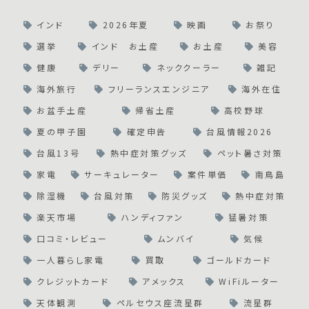
インド
2026年夏
映画
お祭り
選挙
インド お土産
お土産
美容
健康
デリー
ネッククーラー
雑記
海外旅行
フリーランスエンジニア
海外在住
お盆手土産
帰省土産
高校野球
夏の甲子園
確定申告
台風情報2026
台風13号
熱中症対策グッズ
ペット暑さ対策
家電
サーキュレーター
案件単価
南鳥島
除湿機
台風対策
防災グッズ
熱中症対策
楽天市場
ハンディファン
猛暑対策
口コミ・レビュー
ムンバイ
気候
一人暮らし家電
買取
ゴールドカード
クレジットカード
アメックス
WiFiルーター
天体観測
ペルセウス座流星群
流星群