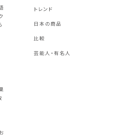
語
トレンド
ク
日本の商品
ら
た
比較
芸能人・有名人
果
取
の
お