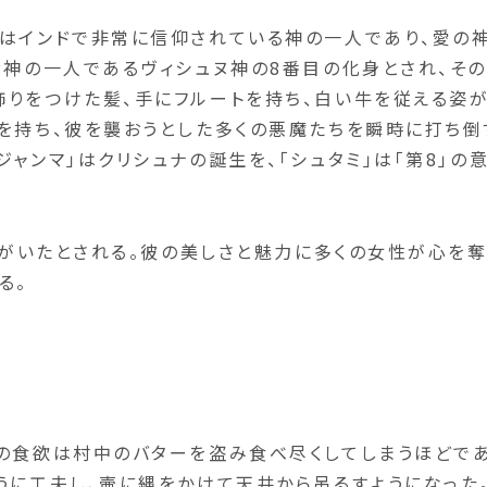
神はインドで非常に信仰されている神の一人であり、愛の
大神の一人であるヴィシュヌ神の8番目の化身とされ、その
飾りをつけた髪、手にフルートを持ち、白い牛を従える姿
を持ち、彼を襲おうとした多くの悪魔たちを瞬時に打ち倒
ャンマ」はクリシュナの誕生を、「シュタミ」は「第8」の
の妻がいたとされる。彼の美しさと魅力に多くの女性が心を
る。
その食欲は村中のバターを盗み食べ尽くしてしまうほどで
うに工夫し、壷に縄をかけて天井から吊るすようになった