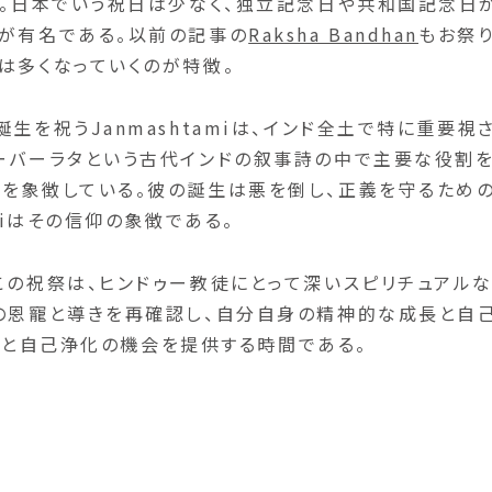
る。日本でいう祝日は少なく、独立記念日や共和国記念日
ーが有名である。以前の記事の
Raksha Bandhan
もお祭
は多くなっていくのが特徴。
生を祝うJanmashtamiは、インド全土で特に重要視
ハーバーラタという古代インドの叙事詩の中で主要な役割
悲を象徴している。彼の誕生は悪を倒し、正義を守るため
miはその信仰の象徴である。
この祝祭は、ヒンドゥー教徒にとって深いスピリチュアル
神の恩寵と導きを再確認し、自分自身の精神的な成長と自
深まりと自己浄化の機会を提供する時間である。