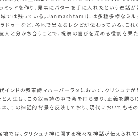
ラミッドを作り、見事にバターを手に入れたという逸話が
では残っている。Janmashtamiには多種多様なミル
、ラドゥーなど、各地で異なるレシピが伝わっている。これ
や友人と分かち合うことで、祝祭の喜びを深める役割を果
は、古代インドの叙事詩マハーバーラタにおいて、クリシュナが
誕と人生は、この叙事詩の中で悪を打ち破り、正義を勝ち
の祝いは、この神話的背景を反映しており、現代においてもそ
各地では、クリシュナ神に関する様々な神話が伝えられて