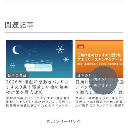
関連記事
日本の商品
日本の商品
横スクロー
2026年 接触冷感敷きパッドお
日焼け止めおすすめ3選
ルできます
すすめ3選｜寝苦しい夜の熱帯
アネッサ・スキンアクア・
夜対策を徹底比較
を徹底比較【2026年最新
接触冷感敷きパッドのおすすめ3選を徹底
海の日・夏本番を前に、楽天市場
比較。Q-MAX値や素材の選び方、寝苦しい
日焼け止め3商品を比較。定番ア
熱帯夜を快適に過ごすためのポイントを紹
スパ抜群のスキンアクア、敏感肌
介します。
ルの特徴と選び方を紹介します。
スポンサーリンク